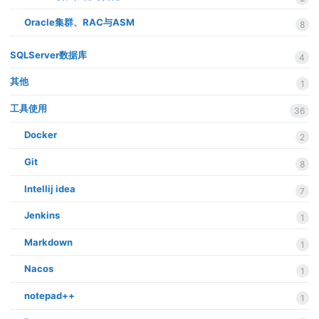
Oracle集群、RAC与ASM
8
SQLServer数据库
4
其他
1
工具使用
36
Docker
2
Git
8
Intellij idea
7
Jenkins
1
Markdown
1
Nacos
1
notepad++
1