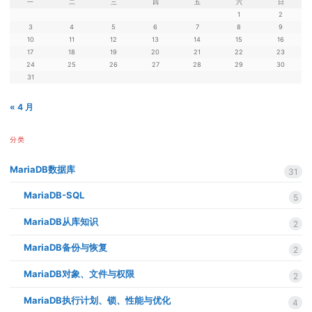
一
二
三
四
五
六
日
1
2
3
4
5
6
7
8
9
10
11
12
13
14
15
16
17
18
19
20
21
22
23
24
25
26
27
28
29
30
31
« 4 月
分类
MariaDB数据库
31
MariaDB-SQL
5
MariaDB从库知识
2
MariaDB备份与恢复
2
MariaDB对象、文件与权限
2
MariaDB执行计划、锁、性能与优化
4