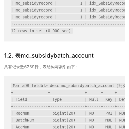
| mc_subsidyrecord |          1 | idx_SubsidyRecord
| mc_subsidyrecord |          1 | idx_SubsidyRecord
| mc_subsidyrecord |          1 | idx_SubsidyRecord
+------------------+------------+------------------
1.2. 表mc_subsidybatch_account
共有记录数6259行，表结构与索引如下：
MariaDB [etdb]> desc mc_subsidybatch_account（批
+---------------+---------------+------+-----+------
| Field         | Type          | Null | Key | Defau
+---------------+---------------+------+-----+------
| RecNum        | bigint(20)    | NO   | PRI | NULL 
| BatchNum      | bigint(20)    | NO   | MUL | NULL 
| AccNum        | bigint(20)    | NO   | MUL | NULL 