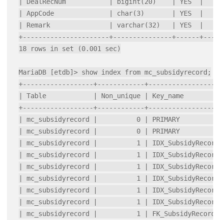
| DealRecNum           | bigint(20)    | YES  |     
| AppCode              | char(3)       | YES  |     
| Remark               | varchar(32)   | YES  |     
+----------------------+---------------+------+-----
18 rows in set (0.001 sec)

MariaDB [etdb]> show index from mc_subsidyrecord;

+------------------+------------+------------------
| Table            | Non_unique | Key_name         
+------------------+------------+------------------
| mc_subsidyrecord |          0 | PRIMARY          
| mc_subsidyrecord |          0 | PRIMARY          
| mc_subsidyrecord |          1 | IDX_SubsidyRecord
| mc_subsidyrecord |          1 | IDX_SubsidyRecord
| mc_subsidyrecord |          1 | IDX_SubsidyRecord
| mc_subsidyrecord |          1 | IDX_SubsidyRecord
| mc_subsidyrecord |          1 | IDX_SubsidyRecord
| mc_subsidyrecord |          1 | IDX_SubsidyRecord
| mc_subsidyrecord |          1 | FK_SubsidyRecord_