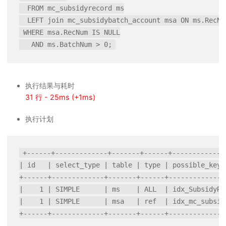
  FROM mc_subsidyrecord ms

  LEFT join mc_subsidybatch_account msa ON ms.RecNum
 WHERE msa.RecNum IS NULL

执行结果与耗时
31 行 - 25ms (+1ms)
执行计划
+------+-------------+-------+------+-------------
| id   | select_type | table | type | possible_keys
+------+-------------+-------+------+--------------
|    1 | SIMPLE      | ms    | ALL  | idx_SubsidyRe
|    1 | SIMPLE      | msa   | ref  | idx_mc_subsid