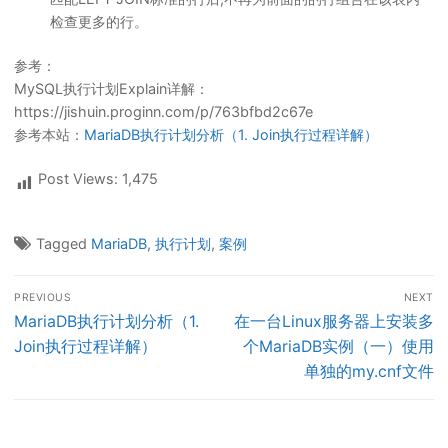
检查更多的行。
参考：
MySQL执行计划Explain详解：
https://jishuin.proginn.com/p/763bfbd2c67e
参考本站：
MariaDB执行计划分析（1. Join执行过程详解）
Post Views:
1,475
Tagged
MariaDB
,
执行计划
,
案例
文
PREVIOUS
NEXT
章
Previous
Next
MariaDB执行计划分析（1.
在一台Linux服务器上安装多
导
post:
post:
Join执行过程详解）
个MariaDB实例（一）使用
航
单独的my.cnf文件