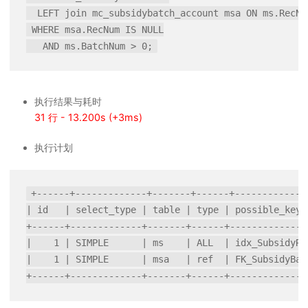
  LEFT join mc_subsidybatch_account msa ON ms.RecNu
 WHERE msa.RecNum IS NULL

执行结果与耗时
31 行 - 13.200s (+3ms)
执行计划
+------+-------------+-------+------+-------------
| id   | select_type | table | type | possible_keys
+------+-------------+-------+------+--------------
|    1 | SIMPLE      | ms    | ALL  | idx_SubsidyRe
|    1 | SIMPLE      | msa   | ref  | FK_SubsidyBat