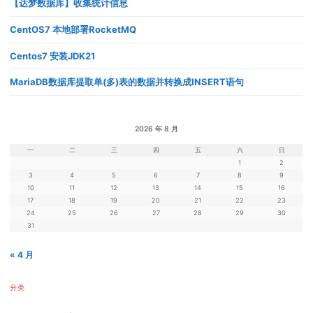
【达梦数据库】收集统计信息
CentOS7 本地部署RocketMQ
Centos7 安装JDK21
MariaDB数据库提取单(多)表的数据并转换成INSERT语句
2026 年 8 月
一
二
三
四
五
六
日
1
2
3
4
5
6
7
8
9
10
11
12
13
14
15
16
17
18
19
20
21
22
23
24
25
26
27
28
29
30
31
« 4 月
分类