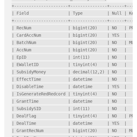
+----------------------+---------------+------+-----
| Field                | Type          | Null | Key 
+----------------------+---------------+------+-----
| RecNum               | bigint(20)    | NO   | PRI 
| CardAccNum           | bigint(20)    | YES  |     
| BatchNum             | bigint(20)    | NO   | MUL 
| AccNum               | bigint(20)    | NO   |     
| EpID                 | int(11)       | NO   |     
| EWalletID            | tinyint(4)    | NO   |     
| SubsidyMoney         | decimal(12,2) | NO   |     
| EffectTime           | datetime      | NO   |     
| DisableTime          | datetime      | YES  |     
| IsGenerateRedRedcord | tinyint(4)    | NO   |     
| GrantTime            | datetime      | NO   |     
| SubsidySID           | int(11)       | NO   |     
| DealFlag             | tinyint(4)    | NO   | PRI 
| DealTime             | datetime      | YES  |     
| GrantRecNum          | bigint(20)    | NO   | MUL 