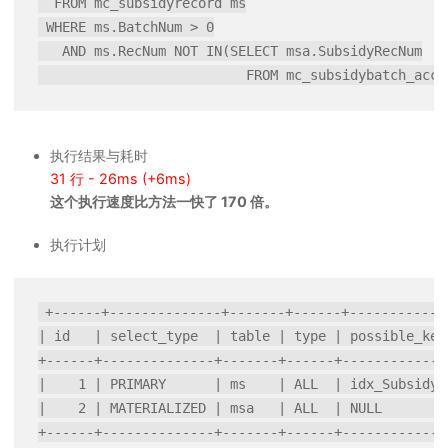
  FROM mc_subsidyrecord ms

 WHERE ms.BatchNum > 0

   AND ms.RecNum NOT IN(SELECT msa.SubsidyRecNum

执行结果与耗时
31 行 - 26ms (+6ms)
这个执行速度比方法一快了 170 倍。
执行计划
+------+--------------+-------+------+------------
| id   | select_type  | table | type | possible_key
+------+--------------+-------+------+-------------
|    1 | PRIMARY      | ms    | ALL  | idx_SubsidyR
|    2 | MATERIALIZED | msa   | ALL  | NULL        