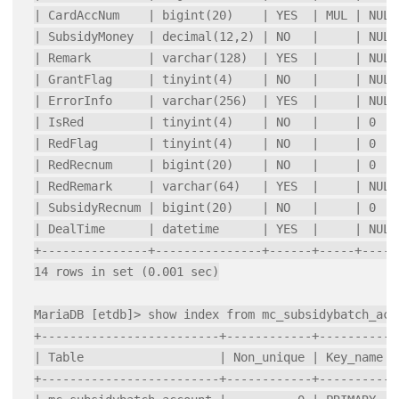
| CardAccNum    | bigint(20)    | YES  | MUL | NULL 
| SubsidyMoney  | decimal(12,2) | NO   |     | NULL 
| Remark        | varchar(128)  | YES  |     | NULL 
| GrantFlag     | tinyint(4)    | NO   |     | NULL 
| ErrorInfo     | varchar(256)  | YES  |     | NULL 
| IsRed         | tinyint(4)    | NO   |     | 0    
| RedFlag       | tinyint(4)    | NO   |     | 0    
| RedRecnum     | bigint(20)    | NO   |     | 0    
| RedRemark     | varchar(64)   | YES  |     | NULL 
| SubsidyRecnum | bigint(20)    | NO   |     | 0    
| DealTime      | datetime      | YES  |     | NULL 
+---------------+---------------+------+-----+------
14 rows in set (0.001 sec)

MariaDB [etdb]> show index from mc_subsidybatch_acco
+-------------------------+------------+-----------
| Table                   | Non_unique | Key_name  
+-------------------------+------------+-----------