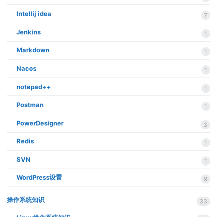
Intellij idea
7
Jenkins
1
Markdown
1
Nacos
1
notepad++
1
Postman
1
PowerDesigner
3
Redis
1
SVN
1
WordPress设置
9
操作系统知识
33